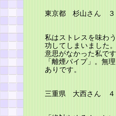
東京都 杉山さん ３
私はストレスを味わ
功してしまいました
意思がなかった私で
「離煙パイプ」。無
ありです。
三重県 大西さん ４